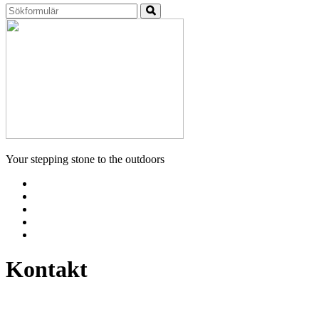
Sök
52adventures
Your stepping stone to the outdoors
Instagram
Facebook
Vimeo
Youtube
Blog
Kontakt